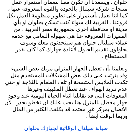
حلوان . ويسعدنا ان تكون معنا لضمان استمرار عمل
منتجات شركة سيلتال بالجودة والقوة المعروفة عنها ،
كما اننا نعمل بأستمرار على تطوير منظومة العمل بكل
فروعنا . القريبة لك سواء كنت تسكن بحلوان او بأي
مدينة او محافظة اخرى بجمهورية مصر العربية . من
المميزات المعروفة عنا هي سهولة التعامل مع خدمة
عملاء سيلتال حلوان هم سيتحدثون معك وسوف
يحاولون تقديم الحلول لأعادة جهازك كما كان بقدر
المستطاع .
ولعلمنا بأن تعطل الجهاز المنزلي مربك بعض الشيء
وقد يترتب على ذلك بعض المشكلات للمستخدم مثل
تكدث الملابس المتسخة او تلف الطعام بالثلاجة او حتي
عدم تبريد الهواء . عند تعطل المكييف وغيرها
المعوقات التي قد تقابلنا اثناء الحياة اليومية عند وجود
جهاز معطل بالمنزل هنا يجب عليك ان تخطو بحذر . لأن
الاتصال بمركز غير معتمد قد يكلفك الكثير من المال
وربما الوقت ايضاً .
صيانة سيلتال الوقائية لجهازك بحلوان