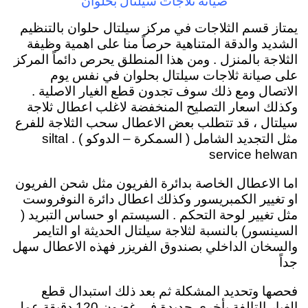
صيانة ثلاجات سيلتال بحلوان
يمتاز قسم الثلاجات في مركز سيلتال حلوان بالتنظيم
الشديد والدقة المتناهية حرصاً منا على اهمية وظيفة
الثلاجة بالمنزل . ومن هذا المنطلق يحرص دائماً المركز
على صيانة ثلاجات سيلتال بحلوان في نفس يوم
الاتصال ومع ذلك سوف تجدون قطع الغيار الاصلية .
وكذلك اسعار التصليح المنخفضة لاغلب اعطال ثلاجة
سيلتال ، قد تتطلب بعض الاعطال سحب الثلاجة للفرع
مثل التجديد الشامل ( السمكرة – الدوكو ) . siltal
service helwan
اما الاعطال الخاصة بدائرة الفريون مثل شحن الفريون
او تغيير الكمبريسور وكذلك اعطال دائرة النوفروست
مثل تغيير لوحة التحكم . السيستم او حساس التبريد (
السينسور) بالنسبة لثلاجة سيلتال الحديثة او التايمر
والسخان الداخلي بصندوق الفريزر فهذه الاعطال سهل
جداً
فحصها وتحديد المشكلة ثم بعد ذلك استبدال قطع
الغيار التالفة بأخري جديدة في غضون 120 دقيقة عمل