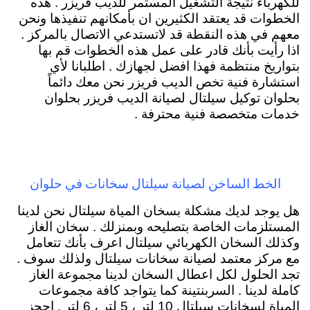
للكهرباء نتيجة التشغيل المستمر للديب فريزر . هذه
الخطوات قد يعتقد الكثيرين ان بأمكانهم تنفيذها ونحن
معهم في هذه النقطة قد لاتستدعي الاتصال بالمركز .
اذا رأيت بأنك قادر على عمل هذه الخطوات قم بها
بتواريخ منتظمة فهذا افضل لجهازك . اطلبانا لأي
استشارة فنية تخص الديب فريزر نحن معك دائماً
بحلوان توكيل سيلتال لصيانة الديب فريزر بحلوان
خدمات متخصصة فنية محترفة .
الخط الساخن لصيانة سيلتال سخانات في حلوان
هل يوجد لديك مشكلة بسخان المياة سيلتال نحن لدينا
المستلزمات الخاصة بتصليحه وبمنزلك . سخان الغاز
وكذلك السخان الكهربائي سيلتال اعرف بأنك تتعامل
مع مركز معتمد لصيانة سخانات سيلتال ولذلك سوف .
تجد الحلول لكل اعطال السخان لدينا مجموعة الغاز
كاملة لدينا . السربنتينة كما يتواجد كافة مجموعات
المياة لسخانات سيلتال 10 لتر ، 5 لتر ، 6 لتر . احجز