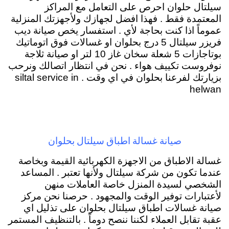
سيلتال حلوان احرص على التعامل مع المراكز
المعتمدة فقط . فهذا افضل لجهازك ولأجهزتك المنزلية
عموماً اذا كنت بحاجة لأي . استفسار يخص صيانة ديب
فريزر سيلتال 5 درج بحلوان او غسالات فوق اتوماتيك
بوتاجازات 5 شعلة سخان غاز 10 لتر او صيانة ثلاجة
نوفروست تكييف هواء . نحن في انتظار اتصالك ونرحب
بزيارتك لفرعنا بحلوان في اي وقت . siltal service in
helwan
صيانة غسالة اطباق سيلتال بحلوان
غسالة الاطباق من الاجهزة الكهربائية القيمة وبخاصة
عندما تكون من شركة سيلتال ولأنها تعتبر . المساعد
الشخصي لسيدة المنزل خاصة العاملات منهن
لأعتبارات توفير الوقت والمجهود . حرصنا نحن مركز
صيانة غسالات اطباق سيلتال بحلوان على تذليل اي
عقبة تقابل العملاء لكننا ننصح دوماً . بالتنظيف المستمر