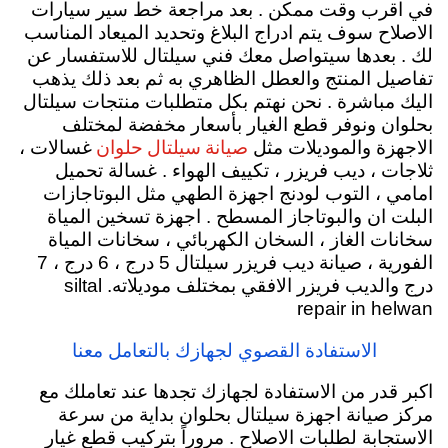
في اقرب وقت ممكن . بعد مراجعة خط سير سيارات
الاصلاح سوف يتم ادراج البلاغ وتحديد الميعاد المناسب
لك . بعدها سيتواصل معك فني سيلتال للاستفسار عن
تفاصيل المنتج والعطل الظاهري به ثم بعد ذلك يذهب
اليك مباشرة . نحن نهتم بكل متطلبات منتجات سيلتال
بحلوان ونوفر قطع الغيار بأسعار مخفضة لمختلف
صيانة سيلتال حلوان
الاجهزة والموديلات مثل
غسالات ،
ثلاجات ، ديب فريزر ، تكييف الهواء . غسالة تحميل
امامي ، التوب لودنج اجهزة الطهي مثل البوتاجازات
البلت ان والبوتاجاز المسطح . اجهزة تسخين المياة
سخانات الغاز ، السخان الكهربائي ، سخانات المياة
الفورية ، صيانة ديب فريزر سيلتال 5 درج ، 6 درج ، 7
درج والديب فريزر الافقي بمختلف موديلاته. siltal
repair in helwan
الاستفادة القصوي لجهازك بالتعامل معنا
اكبر قدر من الاستفادة لجهازك تجدها عند تعاملك مع
مركز صيانة اجهزة سيلتال بحلوان بداية من سرعة
الاستجابة لطلبات الاصلاح . مروراً بتركيب قطع غيار