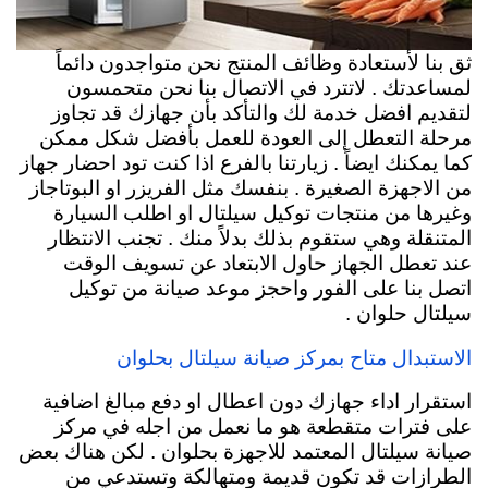
ثق بنا لأستعادة وظائف المنتج نحن متواجدون دائماً
لمساعدتك . لاتترد في الاتصال بنا نحن متحمسون
لتقديم افضل خدمة لك والتأكد بأن جهازك قد تجاوز
مرحلة التعطل إلى العودة للعمل بأفضل شكل ممكن
كما يمكنك ايضاً . زيارتنا بالفرع اذا كنت تود احضار جهاز
من الاجهزة الصغيرة . بنفسك مثل الفريزر او البوتاجاز
وغيرها من منتجات توكيل سيلتال او اطلب السيارة
المتنقلة وهي ستقوم بذلك بدلاً منك . تجنب الانتظار
عند تعطل الجهاز حاول الابتعاد عن تسويف الوقت
اتصل بنا على الفور واحجز موعد صيانة من توكيل
سيلتال حلوان .
الاستبدال متاح بمركز صيانة سيلتال بحلوان
استقرار اداء جهازك دون اعطال او دفع مبالغ اضافية
على فترات متقطعة هو ما نعمل من اجله في مركز
صيانة سيلتال المعتمد للاجهزة بحلوان . لكن هناك بعض
الطرازات قد تكون قديمة ومتهالكة وتستدعي من