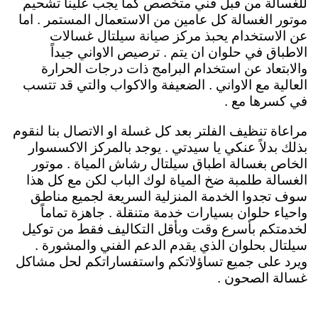
للغسالة من قبل فني متخصص كما يجب علينا تشحيم
موتور الغسالة كل عامين من الاستعمال المستمر . اما
عن الاستخدام يحبذ مركز صيانة سيلتال غسالات
الاطباق في حلوان ان يتم . ترصيص الاواني جيداً
والابتعاد عن استخدام البرامج ذات درجات الحرارة
العالية مع الاواني . الضعيفة والاكواب والتي قد تتسب
في كسرها مع .
مراعاة تنظيف الفلتر بعد كل غسلة او الاتصال بنا لنقوم
بذلك بدلاً عنكي يا سيدتي . يوجد بالمركز الاكسسوار
الخاص بغسالة اطباق سيلتال رشاش المياة . موتور
الغسالة طلمبة ضخ المياة لوك الباب لكن مع كل هذا
سوف تجدوا الخدمة المنزلية السريعة لجميع مناطق
واحياء حلوان بسيارات خدمة متنقلة . جاهزة تماماً
لخدمتكم بأسرع وقت وبأقل التكاليف فقط من توكيل
سيلتال بحلوان الذي يقدم الدعم الفني والمشورة .
ويرد على جميع تساؤلاتكم واستفساراتكم لحل مشاكل
غسالة الصحون .