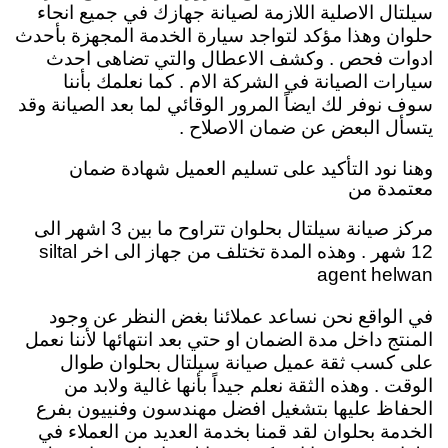
سيلتال الاصلية اللازمة لصيانة جهازك في جميع انحاء
حلوان وهذا مؤكد لتواجد سيارة الخدمة المجهزة بأحدث
ادوات فحص . وكشف الاعطال والتي تضاهى احدث
سيارات الصيانة في الشركة الام . كما نعلمك بأننا
سوف نوفر لك ايضاً المرور الوقائي لما بعد الصيانة وقد
يتسأل البعض عن ضمان الاصلاح .
وهنا نود التأكيد على تسليم العميل شهادة ضمان
معتمدة من
مركز صيانة سيلتال بحلوان تتراوح ما بين 3 اشهر الى
12 شهر . وهذه المدة تختلف من جهاز الى اخر siltal
agent helwan
في الواقع نحن نساعد عملائنا بغض النظر عن وجود
المنتج داخل مدة الضمان او حتي بعد انتهائها لأننا نعمل
على كسب ثقة عميل صيانة سيلتال بحلوان طوال
الوقت . وهذه الثقة نعلم جيداً بأنها غالية ولابد من
الحفاظ عليها بتشغيل افضل مهندسون وفنييون بفرع
الخدمة بحلوان لقد قمنا بخدمة العديد من العملاء في