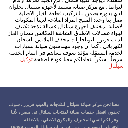
المقلدة لايوجد عليها ضمان . من الجيد معرفة ارقام
التواصل مع مركز صيانة معتمد لأجهزة سيلتال بحلوان
الذي بدوره يضمن لنا تركيب قطعة الغيار الاصلية .
اتصل بنا وحدد المنتج المراد اصلاحه لدينا المكونات
الاصلية لمختلف اجهزة سيلتال غسالة ثلاجة تكييف
الهواء غسالات الاطباق الشاشة المكانس سخان الغاز
الديب فريزر البوتاجازات مجفف الملابس السخان
الكهربائي . كما ان وجود مهندسون صيانة بسيارات
الخدمة المتنقلة مؤكد سوف يساهم في اتمام الخدمة
توكيل
سريعاً . شكراً لتعاملكم معنا عودة لصفحة
سيلتال
معنا نحن مركز صيانة سيلتال للثلاجات والديب فريزر ، سوف
تجدون افضل خدمات صيانة لمنتجات سيلتال فى مصر ، لأننا
نوفر لكم الفني المحترف والمكون الاصلي ، بالاضافة
للاقسام المتخصصة ، من رقم صيانة سيلتال المعتمد 19089