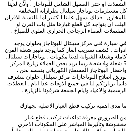
الشعلات او حتي الغسيل الشامل للبوتاجاز . ولأن لدينا
كل مستلزمات بوتاجاز سيلتال بطرازاته المختلفة
بالمخازن . فذلك يسهل علينا الكثيير اما بالنسبة للافران
البلت ان يتواجد كل قطع غيارها مثل باب الفرن او
المفصلات الغطاء الزجاجي الحراري العلوي للطباخ .
في سيارة فني مركز سيلتال للبوتاجاز بحلوان يوجد
ادوات . كشف تسريب الغاز كما يوجد تغيير شعلة الفرن
كاملة وشعلة الشواية لدينا مكونات . بوتاجازات سيلتال
5 شعلة و4 شعلة ربما يريد بعض العملاء زيارة المركز
واحضار البوتاجاز المسطح الكهربائي بنفسه نحن .
بورش اصلاح البوتاجازات مركز سيلتال حلوان نتشرف
دائماً بزيارتكم لنا في جميع الاوقات عدا ايام . العطلات
الرسمية والاعياد وايام الجمعة شرفونا بالزيارة .
ما مدي اهمية تركيب قطع الغيار الاصلية لجهازك
من الضروري معرفة تداعيات تركيب قطع غيار
مغشوشة وتأثيرها المباشر على المكونات الاخري
بالجهاز وعواقب ذلك على جودة التشغيل والتي غالباً