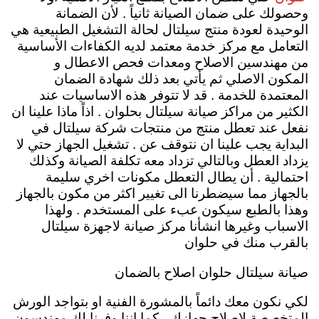
وحصولك على ضمان الصيانة ثانياً . لأن الضمانة
الوحيدة لعودة منتج سيلتال لحالة التشغيل الطبيعية هي
التعامل مع مركز خدمة معتمد لديه الكفاءات الأساسية
من مهندسين الاصلاح ومعدات فحص الاعطال و
المكون الاصلي ثم يأتي بعد ذلك شهادة الضمان
المعتمدة للخدمة . قد لا تتوفر هذه الاساسيات عند
الكثير من مراكز صيانة سيلتال بحلوان . اذاً ماذا علينا ان
نفعل عند تعطل منتج من منتجات شركة سيلتال في
البداية يجب علينا ان نتوقف عن . تشغيل الجهاز حتي لا
يزداد العطل وبالتالي تزداد معه تكلفة الصيانة وكذلك
احتمالية . أن يطال التعطل مكونات اخري سليمة
بالجهاز مما سيضطرنا الى تغيير اكثر من مكون بالجهاز
وهذا بالطبع سيكون عبء على المستخدم .
ولهذا
الاسباب وغيرها انشأنا مركز صيانة لاجهزة سيلتال
بالقرب منك في حلوان
صيانة سيلتال حلوان اصلاح بالضمان
لكي نكون معك دائماً بالمشورة الفنية او بتواجد الورش
المتخصصة لاصلاح جهازك ، كما اننا وفرنا لك مهندسون