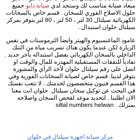
صيانة دايو
ميعاد صيانة مناسب لك وستجد لدي
جميع
حلول الاصلاح الفوري للسخان . قسم خاص بالسخانات
الكهربائية سيلتال 30 لتر ، 50 لتر ، 80 لتر يتوفر بمركز
سيلتال حلوان استبدال .
عامود الماغنسيوم والهيتر وايضاً الثرموستات في نفس
الزيارة لكن عندما يكون هناك تسريب مياة من التنك
الداخلي بالسخان الكهربائي يفضل استبداله باَخر جديد .
تفادياً للنفقات المستقبلية المهدره للمال والوقت او
اتصل على رقم سيلتال حلوان لأخذ الرأي والمشورة
يتوفر لدينا. قسم خاص لصيانة السخانات الفورية وفي
هذا القسم فنيون متخصصون لخدمتك . لا تتعب نفسك
في البحث عن توكيل سخان سيلتال حلوان انت معنا
الان اطلبنا . لتحديد موعد لفحص السخان واصلاحه
بمنزلك . siltal numbers helwan
مركز صيانة اجهزة سيلتال في حلوان