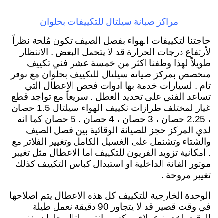
مراكز صيانة سيلتال للتكييفات بحلوان
حاجتنا لتكييفات الهواء بفصل الصيف تكون مٌلحة نظراً
لأرتفاع درجات الحرارة قد لا يتحمل البعض . الانتظار
طويلاً لهذا وظفنا اكثر من خمسة عشر فني تكييف
متخصص بمركز صيانة سيلتال للتكييف بحلوان مع توفر
تام . لسيارات خدمة بها ادوات فحص الاعطال التي
تساعد الفني على تحديد العطل . سريعاً مع تواجد قطع
غيار لمختلف طرازات تكييف الهواء سيلتال 1.5 حصان
، 2.25 حصان ، 3 حصان ، 4 حصان . 5 حصان كما انه
لدي المركز حجز للصيانة الوقائية بين فصل الصيف
والشتاء وتشتمل على الغسيل الكامل وتغيير الفلاتر مع
. امكانية تزويد الفريون للتكييف اما الاعطال مثل تغيير
موتور الفانة الداخلية او استبدال كباس التكييف كذلك
تغيير مروحة .
الوحدة الخارجية للتكييف كل هذه الاعطال يتم اصلاحها
في وقت قصير قد لا يتجاور 90 دقيقة نعمل طيلة
الوقت لخدمة عملاء مركز صيانة سيلتال حلوان بفنيين