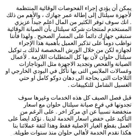
يمكن أن يؤدي إجراء الفحوصات الوقائية المنتظمة
لأجهزة سيلتال إلى إطالة عمر جهازك ، والأهم من ذلك
. انك سوف توفر الكثير من المال اعلم جيداً عزيزي
المستخدم لمنتجات شركة سيلتال بأن الصيانة الوقائية
ستبقي جهازك دائماً
على المسار الصحيح . ولهذا فأننا
نواظب دوماً على تذكير العميل بأهمية هذا الإجراء
لجهازه لكن من خلال الورش المخصصة لذلك بـ توكيل
سيلتال حلوان لأن بها كل المتطلبات اللازمة . لأعمال
الصيانة والفحص وتجديد الاجهزة مثل البوتاجازات
وغسالات الملابس التى بها تأكل في البودي الخارجي او
الثلاجات التى بحاجة الى دهان دوكو كامل او حتي
الغسيل الشامل للتكييفات .
قبل فصل الصيف كل هذه الخدمات وغيرها سوف
تجدونها في فرع صيانة سيلتال حلوان مع اسعار
منخفضة نسبياً عن اي مركز اخر . على الرغم من
التأكيد على خفض اسعار الخدمة لدينا . نؤكد ايضاً على
العمل بقطع الغيار الاصلية فقط وهذا لثقة عملائنا بنا
هكذا نقدم الخدمة لأهالي حلوان منذ سنوات طويلة.