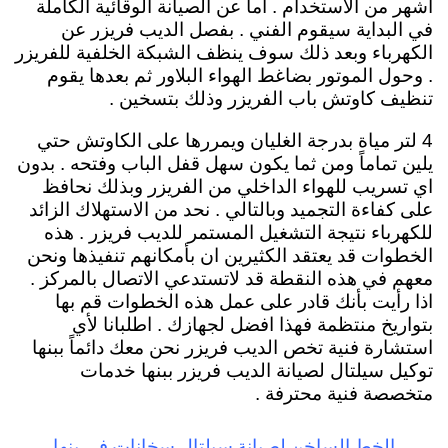
اشهر من الاستخدام . اما عن الصيانة الوقائية الكاملة
في البداية سيقوم الفني . بفصل الديب فريزر عن
الكهرباء وبعد ذلك سوف ينظف الشبكة الخلفية للفريزر
. وحول الموتور بضاغط الهواء البلاور ثم بعدها يقوم
تنظيف كاوتش باب الفريزر وذلك بتسخين .
4 لتر مياة بدرجة الغليان ويمررها على الكاوتش حتي
يلين تماماً ومن ثما يكون سهل قفل الباب وفتحه . بدون
اي تسريب للهواء الداخلي من الفريزر وبذلك نحافظ
على كفاءة التجميد وبالتالي . نحد من الاستهلاك الزائد
للكهرباء نتيجة التشغيل المستمر للديب فريزر . هذه
الخطوات قد يعتقد الكثيرين ان بأمكانهم تنفيذها ونحن
معهم في هذه النقطة قد لاتستدعي الاتصال بالمركز .
اذا رأيت بأنك قادر على عمل هذه الخطوات قم بها
بتواريخ منتظمة فهذا افضل لجهازك . اطلبانا لأي
استشارة فنية تخص الديب فريزر نحن معك دائماً ببنها
توكيل سيلتال لصيانة الديب فريزر ببنها خدمات
متخصصة فنية محترفة .
الخط الساخن لصيانة سيلتال سخانات في بنها