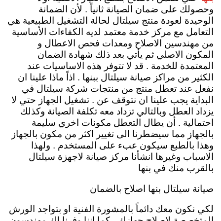
وحصولك على ضمان الصيانة ثانياً . لأن الضمانة
الوحيدة لعودة منتج سيلتال لحالة التشغيل الطبيعية هي
التعامل مع مركز خدمة معتمد لديه الكفاءات الأساسية
من مهندسين الاصلاح ومعدات فحص الاعطال و
المكون الاصلي ثم يأتي بعد ذلك شهادة الضمان
المعتمدة للخدمة . قد لا تتوفر هذه الاساسيات عند
الكثير من مراكز صيانة سيلتال ببنها . اذاً ماذا علينا ان
نفعل عند تعطل منتج من منتجات شركة سيلتال في
البداية يجب علينا ان نتوقف عن . تشغيل الجهاز حتي لا
يزداد العطل وبالتالي تزداد معه تكلفة الصيانة وكذلك
احتمالية . أن يطال التعطل مكونات اخري سليمة
بالجهاز مما سيضطرنا الى تغيير اكثر من مكون بالجهاز
وهذا بالطبع سيكون عبء على المستخدم .
ولهذا
الاسباب وغيرها انشأنا مركز صيانة لاجهزة سيلتال
بالقرب منك في بنها
صيانة سيلتال بنها اصلاح بالضمان
لكي نكون معك دائماً بالمشورة الفنية او بتواجد الورش
المتخصصة لاصلاح جهازك ، كما اننا وفرنا لك مهندسون