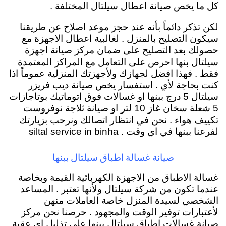
كل ما يخص صيانة اعطال سيلتال المختلفة .
لكن تذكر دائماً بأنه عند حجز موعد اصلاح عن طريقنا
سيكون التصليح بالمنزل . لغالبية اعطال الاجهزة مع
حصولك بعد التصليح على ضمان مركز صيانة اجهزة
سيلتال بنها احرص على التعامل مع المراكز المعتمدة
فقط . فهذا افضل لجهازك ولأجهزتك المنزلية عموماً اذا
كنت بحاجة لأي . استفسار يخص صيانة ديب فريزر
سيلتال 5 درج ببنها او غسالات فوق اتوماتيك بوتاجازات
5 شعلة سخان غاز 10 لتر او صيانة ثلاجة نوفروست
تكييف هواء . نحن في انتظار اتصالك ونرحب بزيارتك
لفرعنا ببنها في اي وقت . siltal service in binha
صيانة غسالة اطباق سيلتال ببنها
غسالة الاطباق من الاجهزة الكهربائية القيمة وبخاصة
عندما تكون من شركة سيلتال ولأنها تعتبر . المساعد
الشخصي لسيدة المنزل خاصة العاملات منهن
لأعتبارات توفير الوقت والمجهود . حرصنا نحن مركز
صيانة غسالات اطباق سيلتال ببنها على تذليل اي عقبة