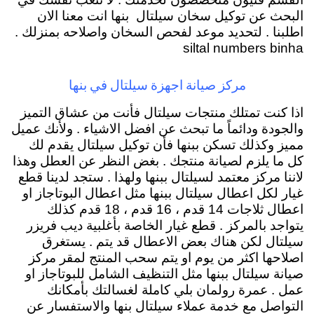
البحث عن توكيل سخان سيلتال بنها انت معنا الان
اطلبنا . لتحديد موعد لفحص السخان واصلاحه بمنزلك .
siltal numbers binha
مركز صيانة اجهزة سيلتال في بنها
اذا كنت تمتلك منتجات سيلتال فأنت من عشاق التميز
والجودة ودائماً ما تبحث عن افضل الاشياء . ولأنك عميل
مميز وكذلك تسكن ببنها فأن توكيل سيلتال يقدم لك
كل ما يلزم لصيانة منتجك . بغض النظر عن العطل وهذا
لاننا مركز معتمد لسيلتال ببنها ولهذا . ستجد لدينا قطع
غيار لكل اعطال سيلتال ببنها مثل اعطال البوتاجاز او
اعطال ثلاجات 14 قدم ، 16 قدم ، 18 قدم كذلك
يتواجد بالمركز . قطع غيار الخاصة بأغلبية ديب فريزر
سيلتال لكن هناك بعض الاعطال قد يتم . يستغرق
اصلاحها اكثر من يوم او يتم سحب المنتج لمقر مركز
صيانة سيلتال ببنها مثل التنظيف الشامل للبوتاجاز او
عمل . عمرة رولمان بلي كاملة لغسالتك بأمكانك
التواصل مع خدمة عملاء سيلتال بنها والاستفسار عن