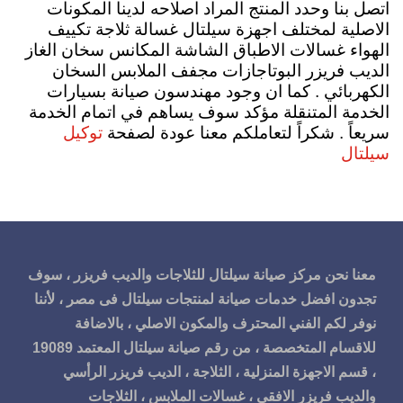
اتصل بنا وحدد المنتج المراد اصلاحه لدينا المكونات
الاصلية لمختلف اجهزة سيلتال غسالة ثلاجة تكييف
الهواء غسالات الاطباق الشاشة المكانس سخان الغاز
الديب فريزر البوتاجازات مجفف الملابس السخان
الكهربائي . كما ان وجود مهندسون صيانة بسيارات
الخدمة المتنقلة مؤكد سوف يساهم في اتمام الخدمة
توكيل
سريعاً . شكراً لتعاملكم معنا عودة لصفحة
سيلتال
معنا نحن مركز صيانة سيلتال للثلاجات والديب فريزر ، سوف
تجدون افضل خدمات صيانة لمنتجات سيلتال فى مصر ، لأننا
نوفر لكم الفني المحترف والمكون الاصلي ، بالاضافة
للاقسام المتخصصة ، من رقم صيانة سيلتال المعتمد 19089
، قسم الاجهزة المنزلية ، الثلاجة ، الديب فريزر الرأسي
والديب فريزر الافقي ، غسالات الملابس ، الثلاجات