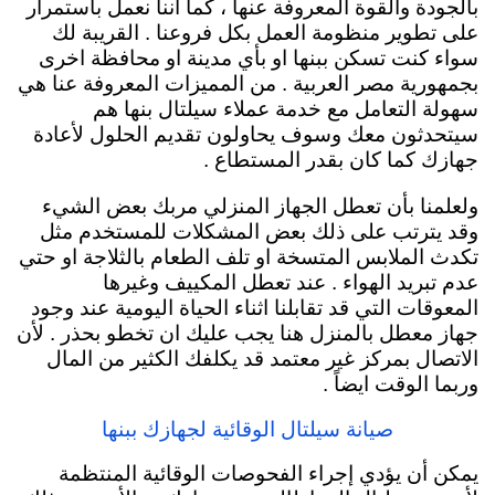
بالجودة والقوة المعروفة عنها ، كما اننا نعمل بأستمرار
على تطوير منظومة العمل بكل فروعنا . القريبة لك
سواء كنت تسكن ببنها او بأي مدينة او محافظة اخرى
بجمهورية مصر العربية . من المميزات المعروفة عنا هي
سهولة التعامل مع خدمة عملاء سيلتال بنها هم
سيتحدثون معك وسوف يحاولون تقديم الحلول لأعادة
جهازك كما كان بقدر المستطاع .
ولعلمنا بأن تعطل الجهاز المنزلي مربك بعض الشيء
وقد يترتب على ذلك بعض المشكلات للمستخدم مثل
تكدث الملابس المتسخة او تلف الطعام بالثلاجة او حتي
عدم تبريد الهواء . عند تعطل المكييف وغيرها
المعوقات التي قد تقابلنا اثناء الحياة اليومية عند وجود
جهاز معطل بالمنزل هنا يجب عليك ان تخطو بحذر . لأن
الاتصال بمركز غير معتمد قد يكلفك الكثير من المال
وربما الوقت ايضاً .
صيانة سيلتال الوقائية لجهازك ببنها
يمكن أن يؤدي إجراء الفحوصات الوقائية المنتظمة