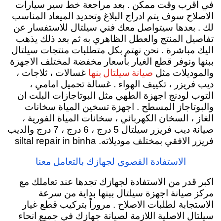
في اقرب وقت ممكن . بعد مراجعة خط سير سيارات
الاصلاح سوف يتم ادراج البلاغ وتحديد الميعاد المناسب
لك . بعدها سيتواصل معك فني سيلتال للاستفسار عن
تفاصيل المنتج والعطل الظاهري به ثم بعد ذلك يذهب
اليك مباشرة . نحن نهتم بكل متطلبات منتجات سيلتال
ببنها ونوفر قطع الغيار بأسعار مخفضة لمختلف الاجهزة
صيانة سيلتال بنها
والموديلات مثل
غسالات ، ثلاجات ،
ديب فريزر ، تكييف الهواء . غسالة تحميل امامي ،
التوب لودنج اجهزة الطهي مثل البوتاجازات البلت ان
والبوتاجاز المسطح . اجهزة تسخين المياة سخانات
الغاز ، السخان الكهربائي ، سخانات المياة الفورية ،
صيانة ديب فريزر سيلتال 5 درج ، 6 درج ، 7 درج والديب
فريزر الافقي بمختلف موديلاته. siltal repair in binha
الاستفادة القصوي لجهازك بالتعامل معنا
اكبر قدر من الاستفادة لجهازك تجدها عند تعاملك مع
مركز صيانة اجهزة سيلتال ببنها بداية من سرعة
الاستجابة لطلبات الاصلاح . مروراً بتركيب قطع غيار
سيلتال الاصلية اللازمة لصيانة جهازك في جميع انحاء