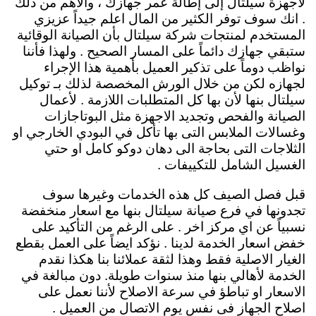
لأجهزة سيلتال إلى إطالة عمر جهازك ، والأهم من ذلك
. انك سوف توفر الكثير من المال اعلم جيداً عزيزي
المستخدم لمنتجات شركة سيلتال بأن الصيانة الوقائية
ستبقي جهازك دائماً
على المسار الصحيح . ولهذا فأننا
نواظب دوماً على تذكير العميل بأهمية هذا الإجراء
لجهازه لكن من خلال الورش المخصصة لذلك بـ توكيل
سيلتال بنها لأن بها كل المتطلبات اللازمة . لأعمال
الصيانة والفحص وتجديد الاجهزة مثل البوتاجازات
وغسالات الملابس التى بها تأكل في البودي الخارجي او
الثلاجات التى بحاجة الى دهان دوكو كامل او حتي
الغسيل الشامل للتكييفات .
قبل فصل الصيف كل هذه الخدمات وغيرها سوف
تجدونها في فرع صيانة سيلتال بنها مع اسعار منخفضة
نسبياً عن اي مركز اخر . على الرغم من التأكيد على
خفض اسعار الخدمة لدينا . نؤكد ايضاً على العمل بقطع
الغيار الاصلية فقط وهذا لثقة عملائنا بنا هكذا نقدم
الخدمة لأهالي بنها منذ سنوات طويلة. دون مبالغة في
الاسعار او تباطؤ في سرعة الاصلاح لأننا نعمل على
اصلاح الجهاز فى نفس يوم الاتصال من العميل .