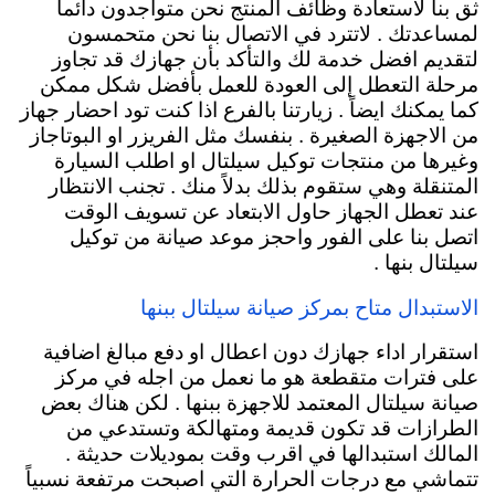
ثق بنا لأستعادة وظائف المنتج نحن متواجدون دائماً
لمساعدتك . لاتترد في الاتصال بنا نحن متحمسون
لتقديم افضل خدمة لك والتأكد بأن جهازك قد تجاوز
مرحلة التعطل إلى العودة للعمل بأفضل شكل ممكن
كما يمكنك ايضاً . زيارتنا بالفرع اذا كنت تود احضار جهاز
من الاجهزة الصغيرة . بنفسك مثل الفريزر او البوتاجاز
وغيرها من منتجات توكيل سيلتال او اطلب السيارة
المتنقلة وهي ستقوم بذلك بدلاً منك . تجنب الانتظار
عند تعطل الجهاز حاول الابتعاد عن تسويف الوقت
اتصل بنا على الفور واحجز موعد صيانة من توكيل
سيلتال بنها .
الاستبدال متاح بمركز صيانة سيلتال ببنها
استقرار اداء جهازك دون اعطال او دفع مبالغ اضافية
على فترات متقطعة هو ما نعمل من اجله في مركز
صيانة سيلتال المعتمد للاجهزة ببنها . لكن هناك بعض
الطرازات قد تكون قديمة ومتهالكة وتستدعي من
المالك استبدالها في اقرب وقت بموديلات حديثة .
تتماشي مع درجات الحرارة التي اصبحت مرتفعة نسبياً