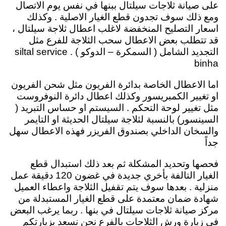
على صيانة ثلاجات سيلتال ببنها في نفس يوم الاتصال
ومع ذلك سوف تجدون قطع الغيار الاصلية . وكذلك
اسعار التصليح المنخفضة لاغلب اعطال ثلاجة سيلتال ،
قد تتطلب بعض الاعطال سحب الثلاجة للفرع مثل
التجديد الشامل ( السمكرة – الدوكو ) . siltal service
binha
اما الاعطال الخاصة بدائرة الفريون مثل شحن الفريون
او تغيير الكمبريسور وكذلك اعطال دائرة النوفروست
مثل تغيير لوحة التحكم . السيستم او حساس التبريد (
السينسور) بالنسبة لثلاجة سيلتال الحديثة او التايمر
والسخان الداخلي بصندوق الفريزر فهذه الاعطال سهل
جداً
فحصها وتحديد المشكلة ثم بعد ذلك استبدال قطع
الغيار التالفة بأخري جديدة في غضون 120 دقيقة عمل
منزلية . بعدها سوف يتم تقفيل الثلاجة واعطاء العميل
شهادة ضمان معتمدة على قطع الغيار المستبدلة من
مركز صيانة ثلاجات سيلتال في بنها . ربما يرغب البعض
في زيارة ورش الثلاجات بالفرع نحن نسعد بزيارتكم