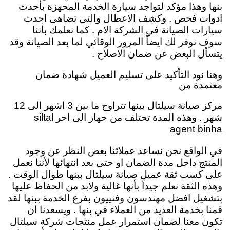
بنها وهذا مؤكد لتواجد سيارة الخدمة المجهزة بأحدث
ادوات فحص . وكشف الاعطال والتي تضاهى احدث
سيارات الصيانة في الشركة الام . كما نعلمك بأننا
سوف نوفر لك ايضاً المرور الوقائي لما بعد الصيانة وقد
يتسأل البعض عن ضمان الاصلاح .
وهنا نود التأكيد على تسليم العميل شهادة ضمان
معتمدة من
مركز صيانة سيلتال ببنها تتراوح ما بين 3 اشهر الى 12
شهر . وهذه المدة تختلف من جهاز الى اخر siltal
agent binha
في الواقع نحن نساعد عملائنا بغض النظر عن وجود
المنتج داخل مدة الضمان او حتي بعد انتهائها لأننا نعمل
على كسب ثقة عميل صيانة سيلتال ببنها طوال الوقت .
وهذه الثقة نعلم جيداً بأنها غالية ولابد من الحفاظ عليها
بتشغيل افضل مهندسون وفنييون بفرع الخدمة ببنها لقد
قمنا بخدمة العديد من العملاء في بنها . ويسعدنا ان
تكون معنا لضمان استمرار عمل منتجات شركة سيلتال