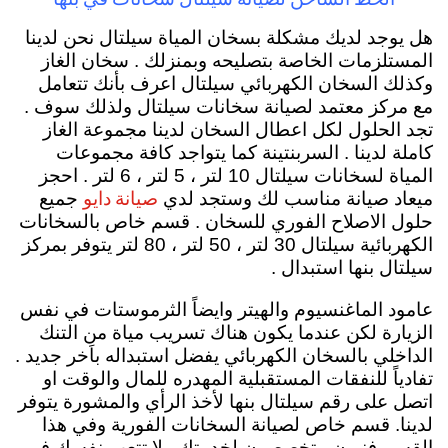
هل يوجد لديك مشكلة بسخان المياة سيلتال نحن لدينا
المستلزمات الخاصة بتصليحه وبمنزلك . سخان الغاز
وكذلك السخان الكهربائي سيلتال اعرف بأنك تتعامل
مع مركز معتمد لصيانة سخانات سيلتال ولذلك سوف .
تجد الحلول لكل اعطال السخان لدينا مجموعة الغاز
كاملة لدينا . السربنتينة كما يتواجد كافة مجموعات
المياة لسخانات سيلتال 10 لتر ، 5 لتر ، 6 لتر . احجز
صيانة دايو
ميعاد صيانة مناسب لك وستجد لدي
جميع
حلول الاصلاح الفوري للسخان . قسم خاص بالسخانات
الكهربائية سيلتال 30 لتر ، 50 لتر ، 80 لتر يتوفر بمركز
سيلتال بنها استبدال .
عامود الماغنسيوم والهيتر وايضاً الثرموستات في نفس
الزيارة لكن عندما يكون هناك تسريب مياة من التنك
الداخلي بالسخان الكهربائي يفضل استبداله باَخر جديد .
تفادياً للنفقات المستقبلية المهدره للمال والوقت او
اتصل على رقم سيلتال بنها لأخذ الرأي والمشورة يتوفر
لدينا. قسم خاص لصيانة السخانات الفورية وفي هذا
القسم فنيون متخصصون لخدمتك . لا تتعب نفسك في