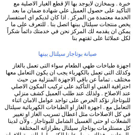
خبرة . وبمخازن لايوجد بها الإ قطع الغيار الاصلية مع
التأكيد على حصول العميل علي شهادة ضمان ما بعد
الخدمة معتمدة من المركز . اذا كان لديكم اي استفسار
يخص منتجات سيلتال ببنها اتصل بنا . للتعرف على ما
يمكن ان يقدمه لك المركز نحن في خدمتك دائماً شكراً
لكل عملائنا على ثقتهم بنا
صيانة بوتاجاز سيلتال ببنها
اجهزة طباخات طهي الطعام سواء التى تعمل بالغاز
وكذلك التى تعمل بالكهرباء يجب ان يكون التعامل معها
مختلف . تماماً عن باقي الاجهزة المنزلية من حيث
احترافية الفني او التأكيد على تركيب المكون الاصلي
عند الاصلاح . ولذلك عند طلب العميل كشف منزلي
للبوتاجاز نؤكد الحرص على تواجد عوامل الامان اثناء
التعامل مع . اجهزة الغاز او الطباخات الكهربائية سيلتال
في كل الاصلاحات مثل اعطال تسريب الغاز او تغيير
الشعلات او حتي الغسيل الشامل للبوتاجاز . ولأن لدينا
كل مستلزمات بوتاجاز سيلتال بطرازاته المختلفة
بالمخازن . فذلك يسهل علينا الكثيير اما بالنسبة للافران