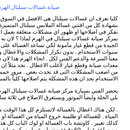
صيانة غسالات سيلتال الهرم
كلنا نعرف ان غسالات سيلتال هى الافضل في السوق ال
بشهادة كل من اقتني غسالة الملابس سيلتال المتميزة له
نفكر في اصلاحها او ظهور اي مشكلات متعلقة بعمل الغ
بمركز صيانة غسالات سيلتال في الهرم لماذا ؟ لان به
الجيدة من قطع غيار ماَمونة لكي تساعد الغسالة على 
سنوات الاستخدام . بدون تكرار المشكلات والاعطال 
معنا السرعة والدعم الفني لكل . انحاء الهرم هذا لان 
معدات صيانة وقطع غيار لأغلب الاعطال . نجد مثلاً ا
من اصعب المشكلات التى قد تحدث بعض . مرور خمس
الاستخدام نجد ان هذه المشكلة يتم اصلاحها كلياً بالمنز
يحضر الفني بسيارة مركز صيانة غسالات سيلتال الهرم
بلي الحلة وايضاً الموتور ويستغرق الاصلاح في ثلاثة س
. لكن هناك اعطال بالغسالة لاتستلزم كل هذا الوقت 
المياة . للغسالة او طلمبة خروج المياة من الغسالة او
كذلك تغيير . كاوتشة باب الغسالة او لوك الباب كل هذ
من ساعة عمل . 60 دقيقة ويتسلم عميل مركز 