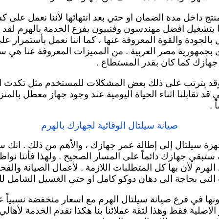
نتج داخل مدة الضمان او حتي بعد انتهائها لأننا نعمل على 
ليها بتشغيل افضل مهندسون وفنييون بفرع الخدمة بالهرم لقد ق
لجودة والقوة المعروفة عنها ، كما اننا نعمل بأستمرار عل
بجمهورية مصر العربية . من المميزات المعروفة عنا هي سه
هازك كما كان بقدر المستطاع .
وقد يترتب على ذلك بعض المشكلات للمستخدم مثل تكدث الم
 قد تقابلنا اثناء الحياة اليومية عند وجود جهاز معطل بالم
 .
صيانة سيلتال الوقائية لجهازك بالهرم
هزة سيلتال إلى إطالة عمر جهازك ، والأهم من ذلك . انك س
 ستبقي جهازك دائماً
على المسار الصحيح . ولهذا فأننا نواظب
هرم لأن بها كل المتطلبات اللازمة . لأعمال الصيانة والف
ت التى بحاجة الى دهان دوكو كامل او حتي الغسيل الشامل لل
 في فرع صيانة سيلتال الهرم مع اسعار منخفضة نسبياً ع
ر الاصلية فقط وهذا لثقة عملائنا بنا هكذا نقدم الخدمة لأها