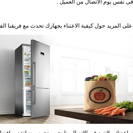
 فى نفس يوم الاتصال من العميل .
د حول كيفية الاعتناء بجهازك تحدث مع فريقنا الفني . l alharam
مساعدتك . لاتترد في الاتصال بنا نحن متحمسون لتقديم افض