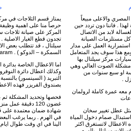
ص
مصري والاعلى مبيعاً
يمتاز قسم الثلاجات في مركز
ذا . فاننا دون تردد حين
حرصاً منا على اهمية وظيفة 
سالة لابد من الاتصال
المركز على صيانة ثلاجات 
 كل مستلزمات الصيانة
تجدون قطع الغيار الاصلية .
استمرارية العمل على مدار
سيلتال ، قد تتطلب بعض الا
ومع هذا سوف يجد المتعامل
السمكرة – الدوكو ) . siltal service alharam
سيارات مركز سيلتال بها
اما الاعطال الخاصة بدائرة 
ن مشكلة الصوت العالي وهي
وكذلك اعطال دائرة النوفر
ة او سبع سنوات من
التبريد ( السينسور) بالنسبة 
ل .
بصندوق الفريزر فهذه الاعط
 معه عمرة كاملة لرولمان
فحصها وتحديد المشكلة ثم بع
اعات
غضون 120 دقيقة عم
مثل عطل تغيير سخان
شهادة ضمان معتمدة على قطع
 استبدال صمام دخول المياة
في الهرم . ربما يرغب البع
ه الاعطال لاتستغرق اكثر
الينا في اي وقت طوال ايام 
صيانة غسالات سيلتال بالهرم