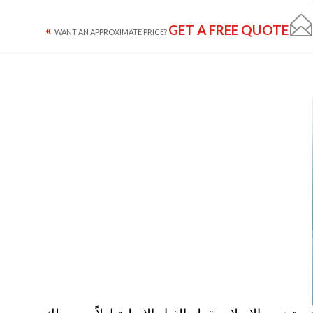

GET A FREE QUOTE »
WANT AN APPROXIMATE PRICE?