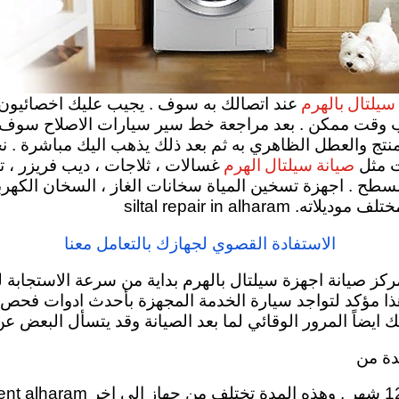
سيلتال بالهرم
عند اتصالك به سوف . يجيب عليك اخصائيون 
 وقت ممكن . بعد مراجعة خط سير سيارات الاصلاح سوف يتم 
ج والعطل الظاهري به ثم بعد ذلك يذهب اليك مباشرة . نح
صيانة سيلتال الهرم
ت مثل
غسالات ، ثلاجات ، ديب فريزر ، ت
مسطح . اجهزة تسخين المياة سخانات الغاز ، السخان الكهربا
الاستفادة القصوي لجهازك بالتعامل معنا
ركز صيانة اجهزة سيلتال بالهرم بداية من سرعة الاستجابة ل
 وهذا مؤكد لتواجد سيارة الخدمة المجهزة بأحدث ادوات ف
ك ايضاً المرور الوقائي لما بعد الصيانة وقد يتسأل البعض ع
دة من