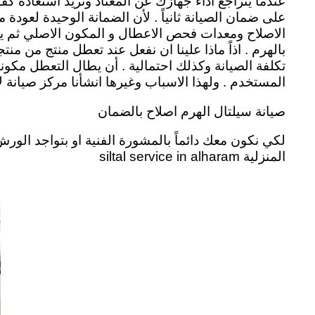
عندما يتراجع اداء جهازك عن المعتاد وتريد أستعادة كف
على ضمان الصيانة ثانياً . لأن الضمانة الوحيدة لعود
الاصلاح ومعدات فحص الاعطال و المكون الاصلي ثم يأت
بالهرم . اذاً ماذا علينا ان نفعل عند تعطل منتج من من
تكلفة الصيانة وكذلك احتمالية . أن يطال التعطل مكو
المستخدم .
ولهذا الاسباب وغيرها انشأنا مركز صيانة
صيانة سيلتال الهرم اصلاح بالضمان
لكي نكون معك دائماً بالمشورة الفنية او بتواجد الو
المنزلية siltal service in alharam