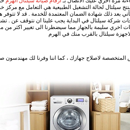
ارقام صيانة سيلتال الهرم
اءته مره اخري عليك الاتصال بـ
حت
ة منتج سيلتال لحالة التشغيل الطبيعية هي التعامل مع مركز
ي بعد ذلك شهادة الضمان المعتمدة للخدمة . قد لا تتوفر ه
تجات شركة سيلتال في البداية يجب علينا ان نتوقف عن . تشغي
نات اخري سليمة بالجهاز مما سيضطرنا الى تغيير اكثر من 
 لاجهزة سيلتال بالقرب منك في الهرم
رش المتخصصة لاصلاح جهازك ، كما اننا وفرنا لك مهندسون ص