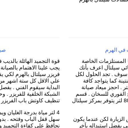
 في الهرم
صيا
 المستلزمات الخاصة
قوة التجميد الهائلة بالديب ف
ائي سيلتال اعرف بأنك
يجب علينا الاهتمام بالصيانة
 سوف . تجد الحلول لكل
فريزر سيلتال بالهرم لكي يق
تينة كما يتواجد كافة
علي الاقل كل ستة اشهر من ا
ات المياة لسخانات سيلتال 10 لتر ، 5 لتر ، 6 لتر . احجز ميعاد صيانة
البداية سيقوم الفني . بفص
 الفوري للسخان . قسم
الشبكة الخلفية للفريزر . وح
خاص بالسخانات الكهربائية سيلتال 30 لتر ، 50 لتر ، 80 لتر يتوفر بمركز سيلتال
تنظيف كاوتش باب الفريزر 
4 لتر مياة بدرجة الغليان و
 الزيارة لكن عندما يكون
سهل قفل الباب وفتحه . بدو
ي يفضل استبداله باَخر
نحافظ على كفاءة التجميد وبا