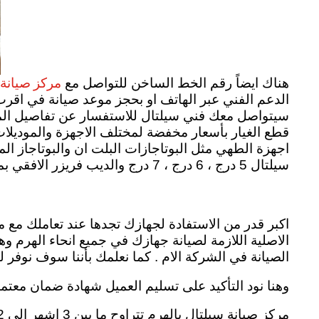
مركز صيانة 
هناك ايضاً رقم الخط الساخن للتواصل مع
الدعم الفني عبر الهاتف او بحجز موعد صيانة في اقرب
سيتواصل معك فني سيلتال للاستفسار عن تفاصيل المنت
قطع الغيار بأسعار مخفضة لمختلف الاجهزة والموديلا
اجهزة الطهي مثل البوتاجازات البلت ان والبوتاجاز ال
سيلتال 5 درج ، 6 درج ، 7 درج والديب فريزر الافقي بمختلف موديلاته. siltal repair in alharam
اكبر قدر من الاستفادة لجهازك تجدها عند تعاملك مع م
الاصلية اللازمة لصيانة جهازك في جميع انحاء الهرم
الصيانة في الشركة الام . كما نعلمك بأننا سوف نوفر ل
وهنا نود التأكيد على تسليم العميل شهادة ضمان معتم
مركز صيانة سيلتال بالهرم تتراوح ما بين 3 اشهر الى 12 شهر . وهذه المدة تختلف من جهاز الى اخر siltal agent alharam